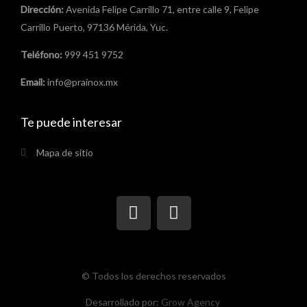
Dirección:
Avenida Felipe Carrillo 71, entre calle 9, Felipe
Carrillo Puerto, 97136 Mérida, Yuc.
Teléfono:
999 451 9752
Email:
info@prainox.mx
Te puede interesar
Mapa de sitio
F
I
a
n
c
s
e
t
b
a
© Todos los derechos reservados
o
g
Desarrollado por:
o
Grow Agency
r