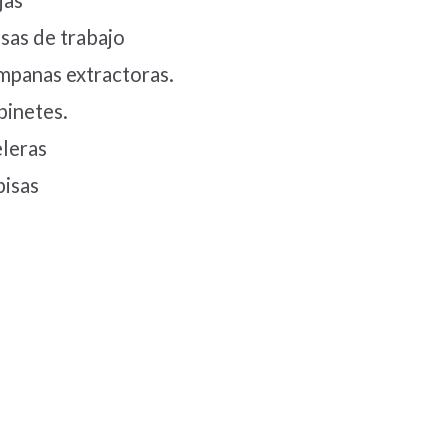
jas
sas de trabajo
mpanas extractoras.
binetes.
leras
pisas