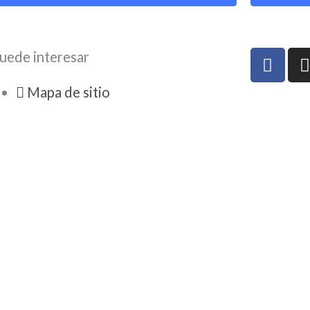
F
I
uede interesar
a
c
Mapa de sitio
e
b
o
o
k