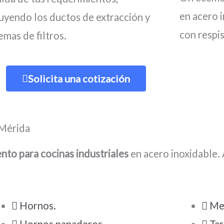
en acero 
luyendo los ductos de extracción y
con respis
emas de filtros.
Solicita una cotización
 Mérida
ento para cocinas industriales
en acero inoxidable.
Hornos.
Mes