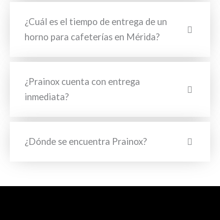
¿Cuál es el tiempo de entrega de un
horno para cafeterías en Mérida?
¿Prainox cuenta con entrega
inmediata?
¿Dónde se encuentra Prainox?