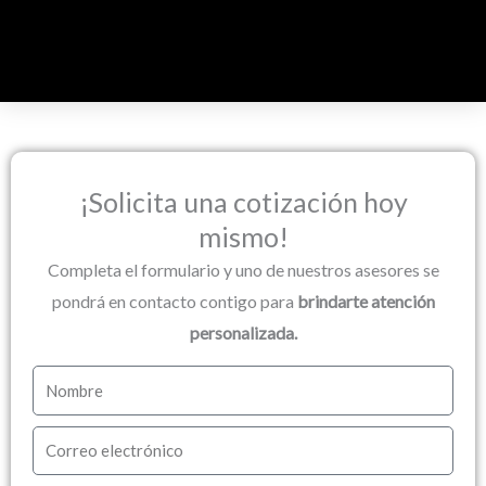
Ir
al
contenido
¡Solicita una cotización hoy
mismo!
Completa el formulario y uno de nuestros asesores se
pondrá en contacto contigo para
brindarte atención
personalizada.
N
o
C
m
o