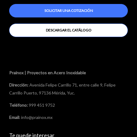
c
SOLICITAR UNA COTIZACIÓN
o
DESCARGAR EL CATÁLOGO
Prainox | Proyectos en Acero Inoxidable
Dirección:
Avenida Felipe Carrillo 71, entre calle 9, Felipe
Carrillo Puerto, 97136 Mérida, Yuc.
Teléfono:
999 451 9752
Email:
info@prainox.mx
Te puede interesar